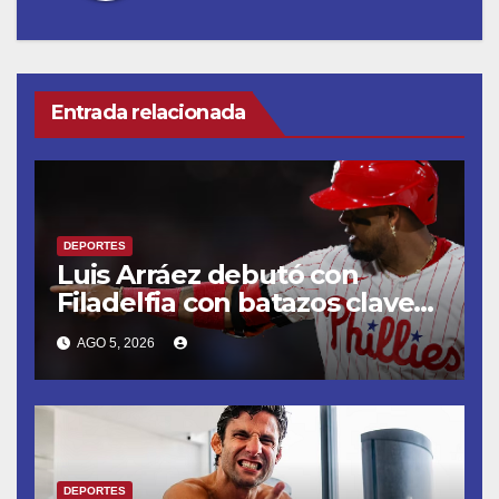
Entrada relacionada
DEPORTES
Luis Arráez debutó con
Filadelfia con batazos claves
que dieron la victoria ante
AGO 5, 2026
Nacionales
DEPORTES