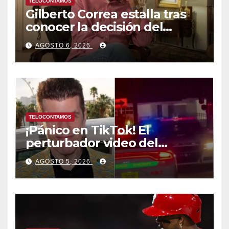
TELOCONTAMOS
Gilberto Correa estalla tras
conocer la decisión del
tribunal en su caso
AGOSTO 6, 2026
TELOCONTAMOS
¡Pánico en TikTok! El
perturbador video del
famoso influencer Perez
AGOSTO 5, 2026
Hilton que obligó a sus fans a
pedir ayuda médica