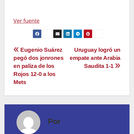
Ver fuente
Navegación
Eugenio Suárez
Uruguay logró un
pegó dos jonrones
empate ante Arabia
de
en paliza de los
Saudita 1-1
entradas
Rojos 12-0 a los
Mets
Por