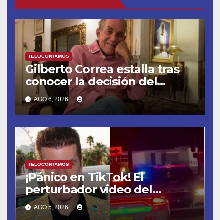
TELOCONTAMOS
Gilberto Correa estalla tras
conocer la decisión del
tribunal en su caso
AGO 6, 2026
TELOCONTAMOS
¡Pánico en TikTok! El
perturbador video del
famoso influencer Perez
AGO 5, 2026
Hilton que obligó a sus fans a