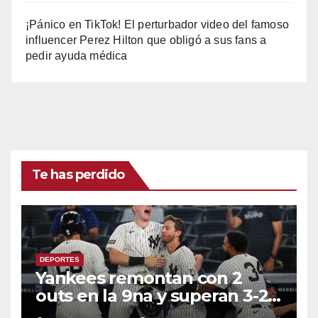
¡Pánico en TikTok! El perturbador video del famoso
influencer Perez Hilton que obligó a sus fans a
pedir ayuda médica
Te has perdido
DEPORTES
Yankees remontan con 2
outs en la 9na y superan 3-2 a
Bravos en 10 innings tras