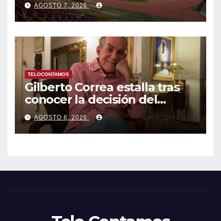
AGOSTO 7, 2026
Caribe tras mas de 70 años
TELOCONTAMOS
Gilberto Correa estalla tras
conocer la decisión del
tribunal en su caso
AGOSTO 6, 2026